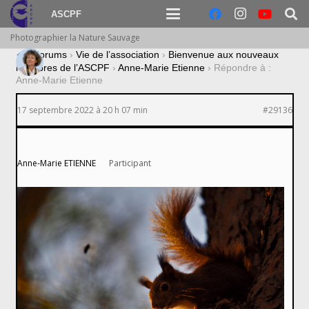
ASCPF
Photographier la Nature Sauvage
›
Forums
›
Vie de l’association
›
Bienvenue aux nouveaux
membres de l’ASCPF
›
Anne-Marie Etienne
›
Répondre à :
Anne-Marie Etienne
17 septembre 2022 à 20 h 07 min
#29136
Anne-Marie ETIENNE
Participant