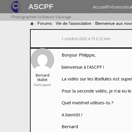
ASCPF
Accueil
Présentatio
Photographier la Nature Sauvage
›
Forums
›
Vie de l’association
›
Bienvenue aux nou
1 octobre 2022 à 15 h 22 min
Bonjour Philippe,
bienvenue à l’ASCPF !
Bernard
La vidéo sur les libellules est sup
Mallet
Participant
Pour la seconde vidéo, je n’ai eu l
Quel matériel utilises-tu ?
A bientôt !
Bernard