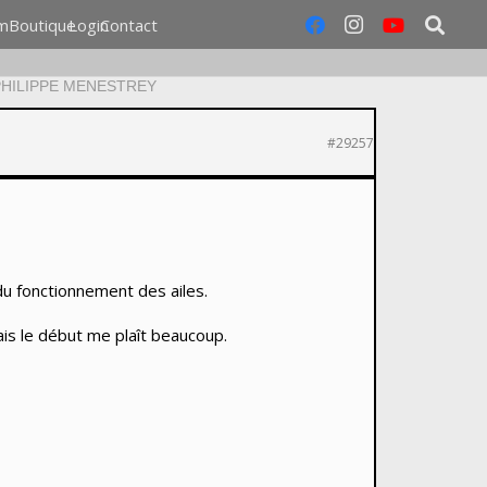
m
Boutique
Login
Contact
 PHILIPPE MENESTREY
#29257
 du fonctionnement des ailes.
ais le début me plaît beaucoup.