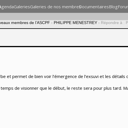
n
Agenda
Galeries
Galeries de nos membres
Documentaires
Blog
Foru
veaux membres de l’ASCPF
›
PHILIPPE MENESTREY
›
Répondre à :
erbe et permet de bien voir l’émergence de l’exsuvi et les détails
e temps de visionner que le début, le reste sera pour plus tard. M