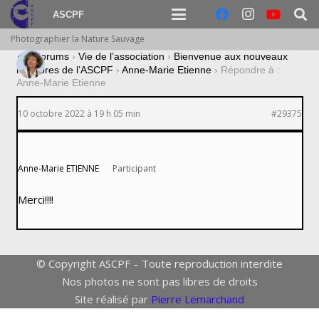
ASCPF
Photographier la Nature Sauvage
›
Forums
›
Vie de l’association
›
Bienvenue aux nouveaux
membres de l’ASCPF
›
Anne-Marie Etienne
›
Répondre à :
Anne-Marie Etienne
10 octobre 2022 à 19 h 05 min
#29375
Anne-Marie ETIENNE
Participant
Merci!!!!
© Copyright ASCPF – Toute reproduction interdite
Nos photos ne sont pas libres de droits
Site réalisé par
Pierre Lemarchand