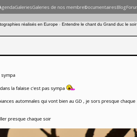
n
Agenda
Galeries
Galeries de nos membres
Documentaires
Blog
Foru
otographies réalisés en Europe
›
Entendre le chant du Grand duc le soir
n sympa
 dans la falaise c’est pas sympa
iances automnales qui vont bien au GD , je sors presque chaque so
iller presque chaque soir