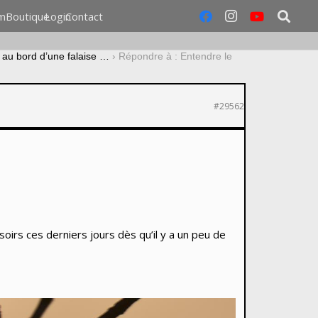
m
Boutique
Login
Contact
 au bord d’une falaise …
›
Répondre à : Entendre le
#29562
irs ces derniers jours dès qu’il y a un peu de