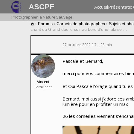
ASCPF
Accueil
Présentatio
Photographier la Nature Sauvage
›
Forums
›
Carnets de photographes
›
Sujets et ph
chant du Grand duc le soir au bord d’une falaise …
27 octobre 2022 à 7 h 23 min
Pascale et Bernard,
merci pour vos commentaires bie
Vincent
et Oui Pascale l’orage quand tu es
Participant
Bernard, moi aussi j’adore ces amb
lumière pour en profiter un max
26 les corneilles viennent s’encana