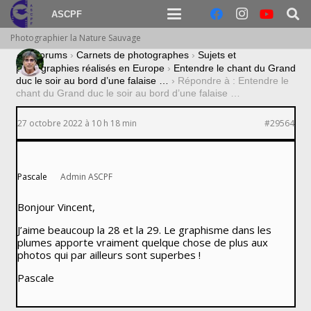
ASCPF
Photographier la Nature Sauvage
›
Forums
›
Carnets de photographes
›
Sujets et
photographies réalisés en Europe
›
Entendre le chant du Grand
duc le soir au bord d’une falaise …
›
Répondre à : Entendre le
chant du Grand duc le soir au bord d’une falaise …
27 octobre 2022 à 10 h 18 min
#29564
Pascale
Admin ASCPF
Bonjour Vincent,
J’aime beaucoup la 28 et la 29. Le graphisme dans les
plumes apporte vraiment quelque chose de plus aux
photos qui par ailleurs sont superbes !
Pascale