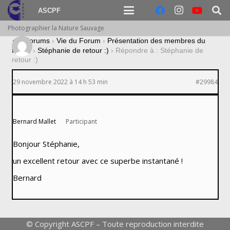
ASCPF
Photographier la Nature Sauvage
›
Forums
›
Vie du Forum
›
Présentation des membres du
forum
›
Stéphanie de retour :)
›
Répondre à : Stéphanie de
retour :)
29 novembre 2022 à 14 h 53 min
#29984
Bernard Mallet
Participant
Bonjour Stéphanie,
un excellent retour avec ce superbe instantané !
Bernard
© Copyright ASCPF – Toute reproduction interdite