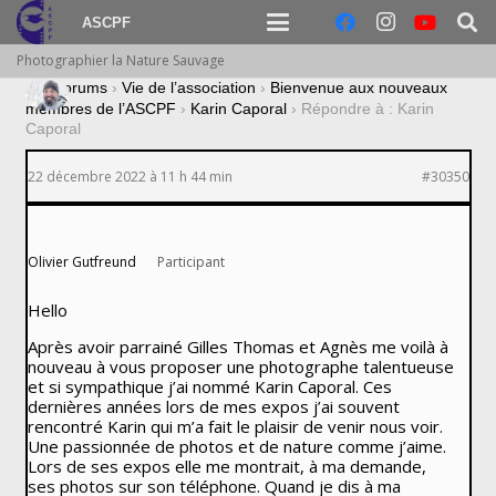
ASCPF
Photographier la Nature Sauvage
›
Forums
›
Vie de l’association
›
Bienvenue aux nouveaux
membres de l’ASCPF
›
Karin Caporal
›
Répondre à : Karin
Caporal
22 décembre 2022 à 11 h 44 min
#30350
Olivier Gutfreund
Participant
Hello
Après avoir parrainé Gilles Thomas et Agnès me voilà à
nouveau à vous proposer une photographe talentueuse
et si sympathique j’ai nommé Karin Caporal. Ces
dernières années lors de mes expos j’ai souvent
rencontré Karin qui m’a fait le plaisir de venir nous voir.
Une passionnée de photos et de nature comme j’aime.
Lors de ses expos elle me montrait, à ma demande,
ses photos sur son téléphone. Quand je dis à ma