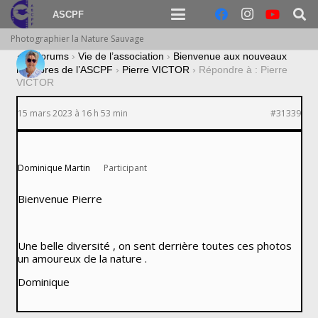
ASCPF
Photographier la Nature Sauvage
›
Forums
›
Vie de l’association
›
Bienvenue aux nouveaux
membres de l’ASCPF
›
Pierre VICTOR
›
Répondre à : Pierre
VICTOR
15 mars 2023 à 16 h 53 min
#31339
Dominique Martin
Participant
Bienvenue Pierre
Une belle diversité , on sent derrière toutes ces photos
un amoureux de la nature .
Dominique