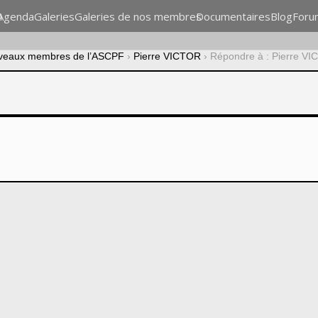
n
Agenda
Galeries
Galeries de nos membres
Documentaires
Blog
Foru
veaux membres de l’ASCPF
›
Pierre VICTOR
›
Répondre à : Pierre V