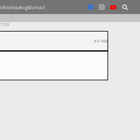
m
Boutique
Login
Contact
ICTOR
#31498