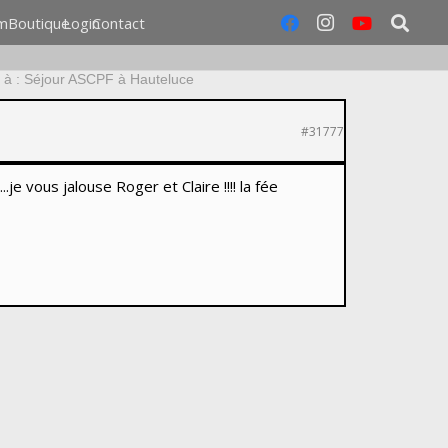
m
Boutique
Login
Contact
à : Séjour ASCPF à Hauteluce
#31777
 vous jalouse Roger et Claire !!!! la fée