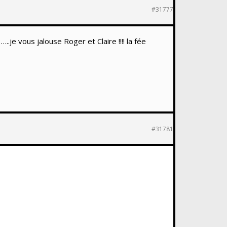
#31777
je vous jalouse Roger et Claire !!!! la fée
#31781