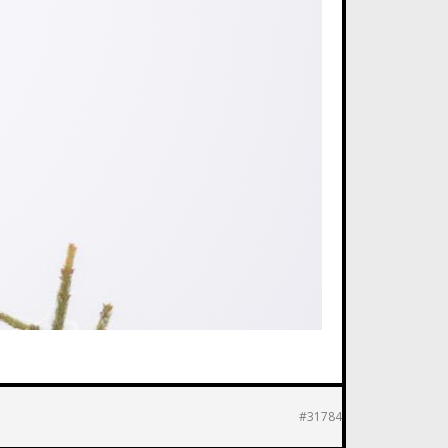
#31784