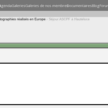
n
Agenda
Galeries
Galeries de nos membres
Documentaires
Blog
Foru
otographies réalisés en Europe
›
Séjour ASCPF à Hauteluce