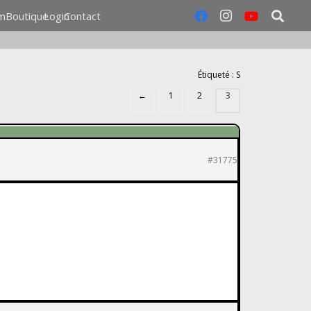
m
Boutique
Login
Contact
Étiqueté :
S
←
1
2
3
#31775