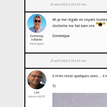
25 avril 2023 à 18 h 37 min
Ah je me régale en voyant toutes 
clochette me fait bien rire
Dominique
Dominiqu
e Martin
Participant
25 avril 2023 à 18 h 51 min
Il m’en reste quelques unes … Il 
3)
Loïc
Admin ASCPF