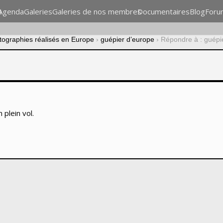
n
Agenda
Galeries
Galeries de nos membres
Documentaires
Blog
Foru
otographies réalisés en Europe
›
guépier d’europe
›
Répondre à : guépi
plein vol.