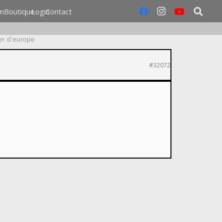
m
Boutique
Login
Contact
er d’europe
#32072