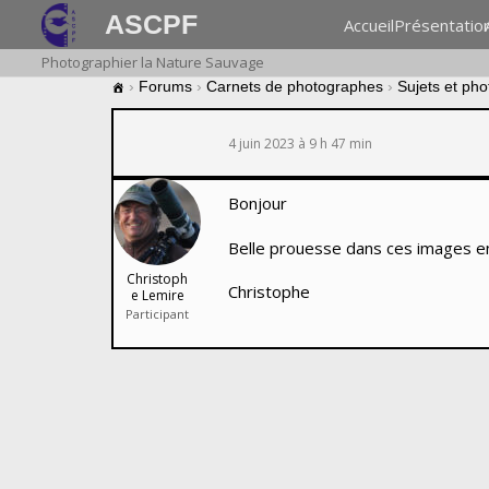
ASCPF
Accueil
Présentatio
Photographier la Nature Sauvage
›
Forums
›
Carnets de photographes
›
Sujets et ph
4 juin 2023 à 9 h 47 min
Bonjour
Belle prouesse dans ces images en 
Christoph
Christophe
e Lemire
Participant