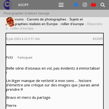
ASCPF
Photographier la Nature Sauvage
›
Forums
›
Carnets de photographes
›
Sujets et
photographies réalisés en Europe
›
rollier d’europe
›
Répondre
à : rollier d’europe
8 juin 2023 à 22 h 51 min
#32091
PV33
Participant
Belle série d’oiseaux en vol, pas évidents à immortaliser
!
Un léger manque de netteté à mon sens … histoire
d’émettre une critique sur des images que j’aurais aimé
prendre !!!
Bravo et merci du partage.
Pierre