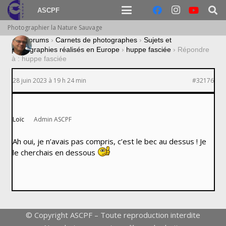
ASCPF
Photographier la Nature Sauvage
›
Forums
›
Carnets de photographes
›
Sujets et
photographies réalisés en Europe
›
huppe fasciée
›
Répondre
à : huppe fasciée
28 juin 2023 à 19 h 24 min
#32176
Loïc
Admin ASCPF
Ah oui, je n’avais pas compris, c’est le bec au dessus ! Je
le cherchais en dessous
© Copyright ASCPF – Toute reproduction interdite