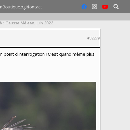
m
Boutique
Login
Contact
à : Causse Méjean, juin 2023
#32279
on point d’interrogation ! C’est quand même plus