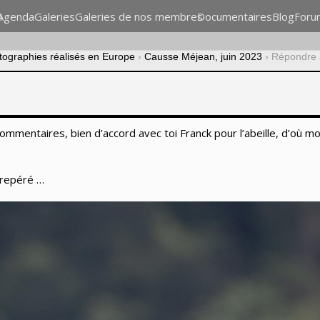
n
Agenda
Galeries
Galeries de nos membres
Documentaires
Blog
Foru
otographies réalisés en Europe
›
Causse Méjean, juin 2023
›
Répondre 
ommentaires, bien d’accord avec toi Franck pour l’abeille, d’où m
 repéré …