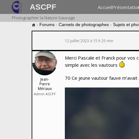
ASCPF
Accueil
Présentatio
Photographier la Nature Sauvage
›
Forums
›
Carnets de photographes
›
Sujets et ph
12 juillet 2023 à 15 h 25 min
Merci Pascale et Franck pour vos c
simple avec les vautours
70 Ce jeune vautour fauve m’avait
Jean-
Pierre
Mériaux
Admin ASCPF