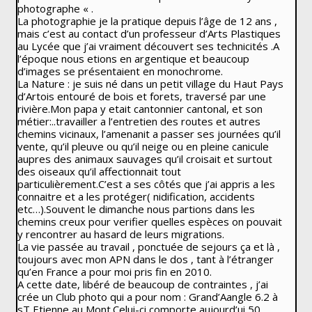
photographe « .
La photographie je la pratique depuis l’âge de 12 ans ,
mais c’est au contact d’un professeur d’Arts Plastiques
au Lycée que j’ai vraiment découvert ses technicités .A
l’époque nous etions en argentique et beaucoup
d’images se présentaient en monochrome.
La Nature : je suis né dans un petit village du Haut Pays
d’Artois entouré de bois et forets, traversé par une
rivière.Mon papa y etait cantonnier cantonal, et son
métier:..travailler a l’entretien des routes et autres
chemins vicinaux, l’amenanit a passer ses journées qu’il
vente, qu’il pleuve ou qu’il neige ou en pleine canicule
aupres des animaux sauvages qu’il croisait et surtout
des oiseaux qu’il affectionnait tout
particulièrement.C’est a ses côtés que j’ai appris a les
connaitre et a les protéger( nidification, accidents
etc…).Souvent le dimanche nous partions dans les
chemins creux pour verifier quelles espèces on pouvait
y rencontrer au hasard de leurs migrations.
La vie passée au travail , ponctuée de sejours ça et là ,
toujours avec mon APN dans le dos , tant à l’étranger
qu’en France a pour moi pris fin en 2010.
A cette date, libéré de beaucoup de contraintes , j’ai
crée un Club photo qui a pour nom : Grand’Aangle 6.2 à
sT Etienne au Mont.Celui-ci comporte aujourd’ui 50