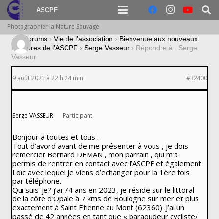
ASCPF
Photographier la Nature Sauvage
›
Forums
›
Vie de l’association
›
Bienvenue aux nouveaux
membres de l’ASCPF
›
Serge Vasseur
›
Répondre à : Serge
Vasseur
9 août 2023 à 22 h 24 min
#32400
Serge VASSEUR
Participant
Bonjour a toutes et tous .
Tout d’avord avant de me présenter à vous , je dois
remercier Bernard DEMAN , mon parrain , qui m’a
permis de rentrer en contact avec l’ASCPF et également
Loïc avec lequel je viens d’echanger pour la 1ère fois
par téléphone.
Qui suis-je? j’ai 74 ans en 2023, je réside sur le littoral
de la côte d’Opale à 7 kms de Boulogne sur mer et plus
exactement à Saint Etienne au Mont (62360) .J’ai un
passé de 42 années en tant que « baraoudeur cycliste/