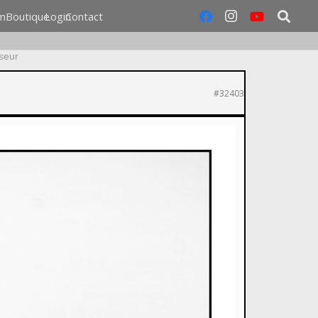
m
Boutique
Login
Contact
seur
#32403