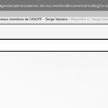
n
Agenda
Galeries
Galeries de nos membres
Documentaires
Blog
Foru
veaux membres de l’ASCPF
›
Serge Vasseur
›
Répondre à : Serge Vas