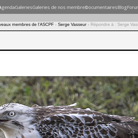
n
Agenda
Galeries
Galeries de nos membres
Documentaires
Blog
Foru
veaux membres de l’ASCPF
›
Serge Vasseur
›
Répondre à : Serge Vas