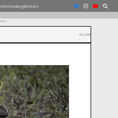
m
Boutique
Login
Contact
seur
#32408