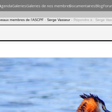
n
Agenda
Galeries
Galeries de nos membres
Documentaires
Blog
Foru
veaux membres de l’ASCPF
›
Serge Vasseur
›
Répondre à : Serge Vas