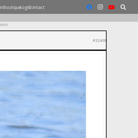
m
Boutique
Login
Contact
seur
#32409