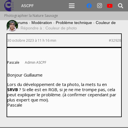
ASCPF
Photographier la Nature Sauvage
›
Forums
›
Modération
›
Problème technique
›
Couleur de
photo
›
Répondre à : Couleur de photo
30 octobre 2023 à 11 h 16 min
#32928
Pascale
Admin ASCPF
Bonjour Guillaume
Lors du développement de ta photo, la mets tu en
SRVB
? Si elle est en RGB, si je ne me trompe pas, cela
peut expliquer le problème. (à confirmer cependant par
plus expert que moi).
Pascale