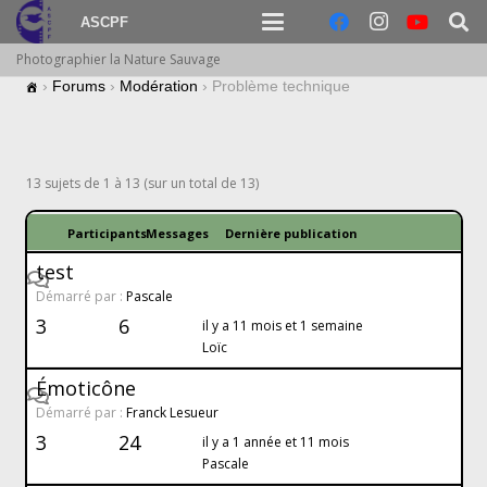
ASCPF
Photographier la Nature Sauvage
›
Forums
›
Modération
›
Problème technique
13 sujets de 1 à 13 (sur un total de 13)
Participants
Messages
Dernière publication
test
Démarré par :
Pascale
3
6
il y a 11 mois et 1 semaine
Loïc
Émoticône
Démarré par :
Franck Lesueur
3
24
il y a 1 année et 11 mois
Pascale