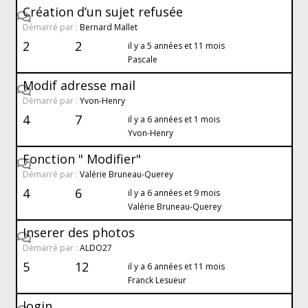
Création d’un sujet refusée
Démarré par :
Bernard Mallet
2
2
il y a 5 années et 11 mois
Pascale
Modif adresse mail
Démarré par :
Yvon-Henry
4
7
il y a 6 années et 1 mois
Yvon-Henry
Fonction " Modifier"
Démarré par :
Valérie Bruneau-Querey
4
6
il y a 6 années et 9 mois
Valérie Bruneau-Querey
Inserer des photos
Démarré par :
ALDO27
5
12
il y a 6 années et 11 mois
Franck Lesueur
login