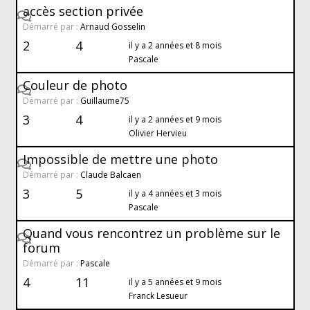
accès section privée
Démarré par :
Arnaud Gosselin
2
4
il y a 2 années et 8 mois
Pascale
Couleur de photo
Démarré par :
Guillaume75
3
4
il y a 2 années et 9 mois
Olivier Hervieu
Impossible de mettre une photo
Démarré par :
Claude Balcaen
3
5
il y a 4 années et 3 mois
Pascale
Quand vous rencontrez un problème sur le
forum
Démarré par :
Pascale
4
11
il y a 5 années et 9 mois
Franck Lesueur