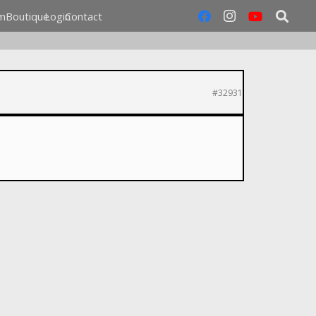
m
Boutique
Login
Contact
#32931