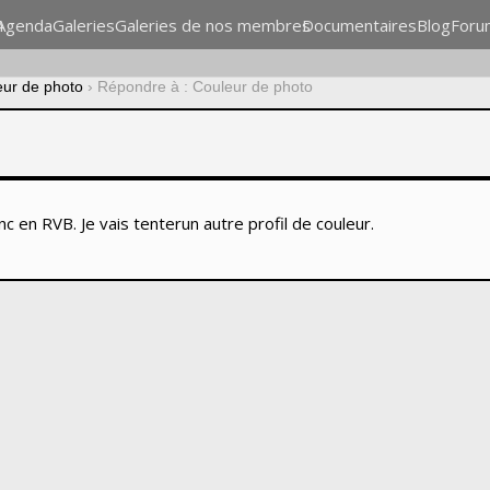
n
Agenda
Galeries
Galeries de nos membres
Documentaires
Blog
Foru
eur de photo
›
Répondre à : Couleur de photo
c en RVB. Je vais tenterun autre profil de couleur.