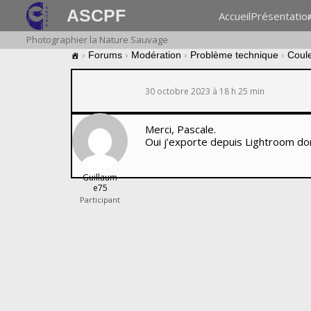
ASCPF
Accueil
Présentatio
Photographier la Nature Sauvage
›
Forums
›
Modération
›
Problème technique
›
Coul
30 octobre 2023 à 18 h 25 min
Merci, Pascale.
Oui j’exporte depuis Lightroom don
Guillaum
e75
Participant