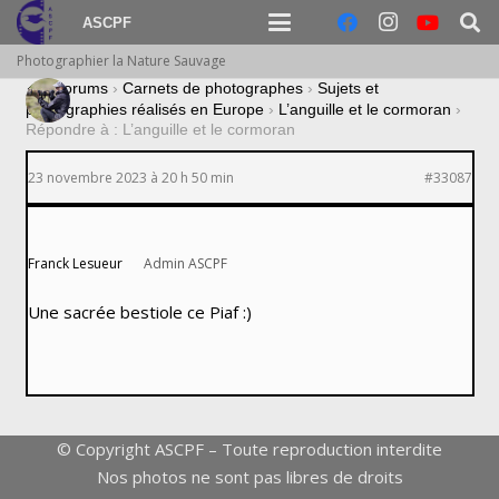
ASCPF
Photographier la Nature Sauvage
›
Forums
›
Carnets de photographes
›
Sujets et
photographies réalisés en Europe
›
L’anguille et le cormoran
›
Répondre à : L’anguille et le cormoran
23 novembre 2023 à 20 h 50 min
#33087
Franck Lesueur
Admin ASCPF
Une sacrée bestiole ce Piaf :)
© Copyright ASCPF – Toute reproduction interdite
Nos photos ne sont pas libres de droits