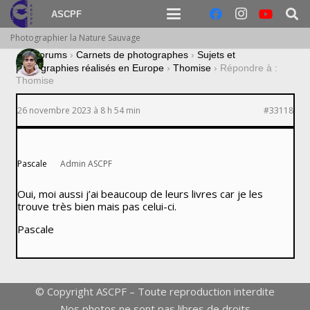
ASCPF
Photographier la Nature Sauvage
›
Forums
›
Carnets de photographes
›
Sujets et
photographies réalisés en Europe
›
Thomise
›
Répondre à :
Thomise
26 novembre 2023 à 8 h 54 min
#33118
Pascale
Admin ASCPF
Oui, moi aussi j’ai beaucoup de leurs livres car je les
trouve très bien mais pas celui-ci.
Pascale
© Copyright ASCPF – Toute reproduction interdite
Nos photos ne sont pas libres de droits