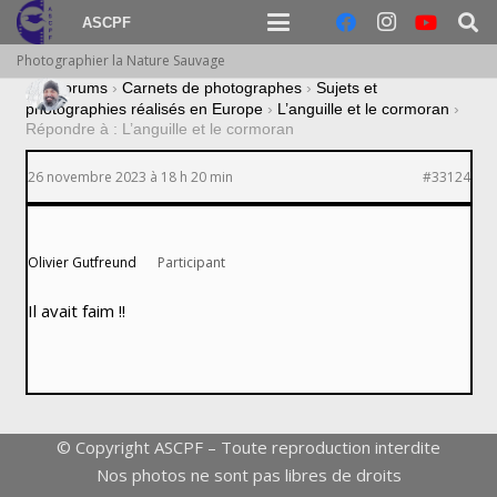
ASCPF
Photographier la Nature Sauvage
›
Forums
›
Carnets de photographes
›
Sujets et
photographies réalisés en Europe
›
L’anguille et le cormoran
›
Répondre à : L’anguille et le cormoran
26 novembre 2023 à 18 h 20 min
#33124
Olivier Gutfreund
Participant
Il avait faim !!
© Copyright ASCPF – Toute reproduction interdite
Nos photos ne sont pas libres de droits