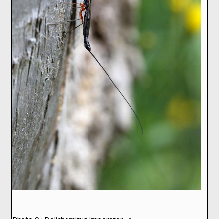
Photo 9 :
Dolichomitus imperator
♀