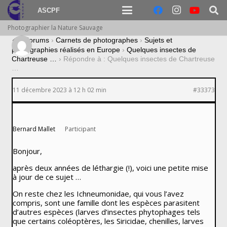
ASCPF
Photographier la Nature Sauvage
›
Forums
›
Carnets de photographes
›
Sujets et
photographies réalisés en Europe
›
Quelques insectes de
Chartreuse …
›
Répondre à : Quelques insectes de Chartreuse
…
11 décembre 2023 à 12 h 02 min
#33373
Bernard Mallet
Participant
Bonjour,
après deux années de léthargie (!), voici une petite mise
à jour de ce sujet …
On reste chez les Ichneumonidae, qui vous l’avez
compris, sont une famille dont les espèces parasitent
d’autres espèces (larves d’insectes phytophages tels
que certains coléoptères, les Siricidae, chenilles, larves