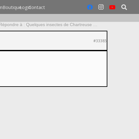
m
Boutique
Login
Contact
Répondre à : Quelques insectes de Chartreuse …
#33385