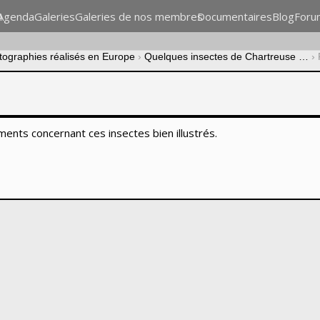
n
Agenda
Galeries
Galeries de nos membres
Documentaires
Blog
Foru
otographies réalisés en Europe
›
Quelques insectes de Chartreuse …
›
ents concernant ces insectes bien illustrés.