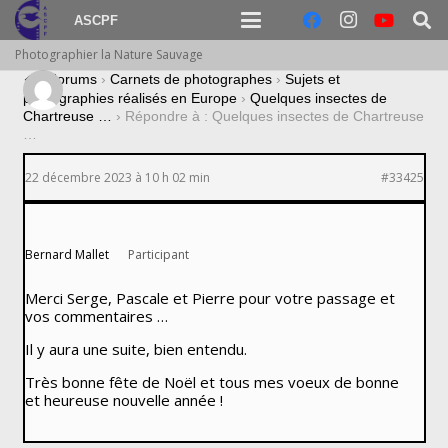
ASCPF
Photographier la Nature Sauvage
›
Forums
›
Carnets de photographes
›
Sujets et
photographies réalisés en Europe
›
Quelques insectes de
Chartreuse …
›
Répondre à : Quelques insectes de Chartreuse
…
22 décembre 2023 à 10 h 02 min
#33425
Bernard Mallet
Participant
Merci Serge, Pascale et Pierre pour votre passage et
vos commentaires …
Il y aura une suite, bien entendu.
Très bonne fête de Noël et tous mes voeux de bonne
et heureuse nouvelle année !