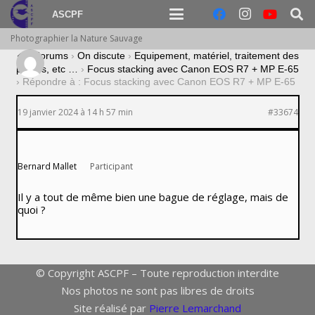
ASCPF
Photographier la Nature Sauvage
›
Forums
›
On discute
›
Equipement, matériel, traitement des
photos, etc …
›
Focus stacking avec Canon EOS R7 + MP E-65
›
Répondre à : Focus stacking avec Canon EOS R7 + MP E-65
19 janvier 2024 à 14 h 57 min
#33674
Bernard Mallet
Participant
Il y a tout de même bien une bague de réglage, mais de
quoi ?
© Copyright ASCPF – Toute reproduction interdite
Nos photos ne sont pas libres de droits
Site réalisé par
Pierre Lemarchand