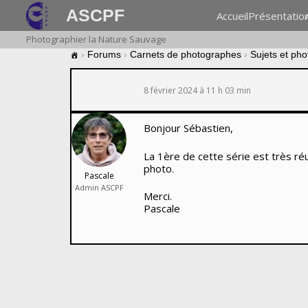
ASCPF
Accueil
Présentatio
Photographier la Nature Sauvage
›
Forums
›
Carnets de photographes
›
Sujets et ph
8 février 2024 à 11 h 03 min
Bonjour Sébastien,
La 1ère de cette série est très ré
photo.
Pascale
Admin ASCPF
Merci.
Pascale