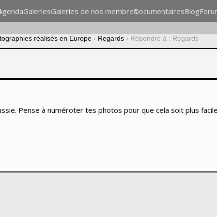
n
Agenda
Galeries
Galeries de nos membres
Documentaires
Blog
Foru
otographies réalisés en Europe
›
Regards
›
Répondre à : Regards
ussie. Pense à numéroter tes photos pour que cela soit plus fac