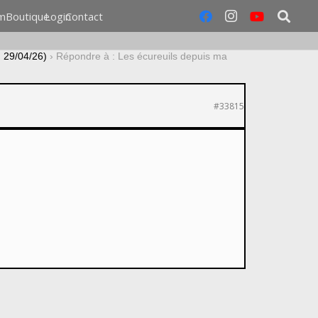
m
Boutique
Login
Contact
u 29/04/26)
›
Répondre à : Les écureuils depuis ma
#33815