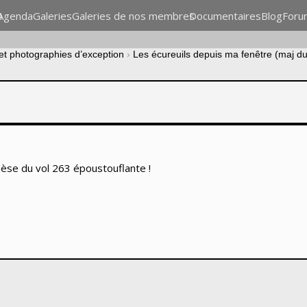
n
Agenda
Galeries
Galeries de nos membres
Documentaires
Blog
Foru
 et photographies d’exception
›
Les écureuils depuis ma fenêtre (maj d
thèse du vol 263 époustouflante !