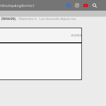
m
Boutique
Login
Contact
u 29/04/26)
›
Répondre à : Les écureuils depuis ma
#33956