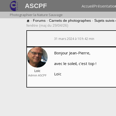
ASCPF
Accueil
Présentatio
Photographier la Nature Sauvage
›
Forums
›
Carnets de photographes
›
Sujets suivis
fenêtre (maj du 29/04/26)
31 mars 2024 à 10 h 42 min
Bonjour Jean-Pierre,
avec le soleil, c’est top !
Loïc
Loïc
Admin ASCPF