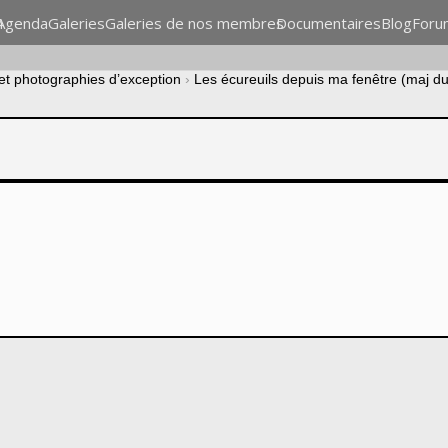
n
Agenda
Galeries
Galeries de nos membres
Documentaires
Blog
Foru
 et photographies d’exception
›
Les écureuils depuis ma fenêtre (maj d