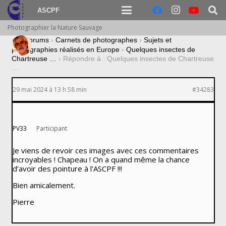
ASCPF
Photographier la Nature Sauvage
›
Forums
›
Carnets de photographes
›
Sujets et
photographies réalisés en Europe
›
Quelques insectes de
Chartreuse …
›
Répondre à : Quelques insectes de Chartreuse
…
29 mai 2024 à 13 h 58 min
#34283
PV33
Participant
Je viens de revoir ces images avec ces commentaires
incroyables ! Chapeau ! On a quand même la chance
d’avoir des pointure à l’ASCPF !!!
Bien amicalement.
Pierre