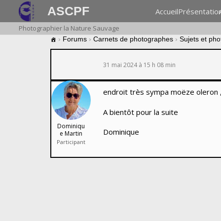
ASCPF
Accueil
Présentatio
Photographier la Nature Sauvage
›
Forums
›
Carnets de photographes
›
Sujets et ph
31 mai 2024 à 15 h 08 min
endroit très sympa moëze oleron , i
A bientôt pour la suite
Dominiqu
Dominique
e Martin
Participant