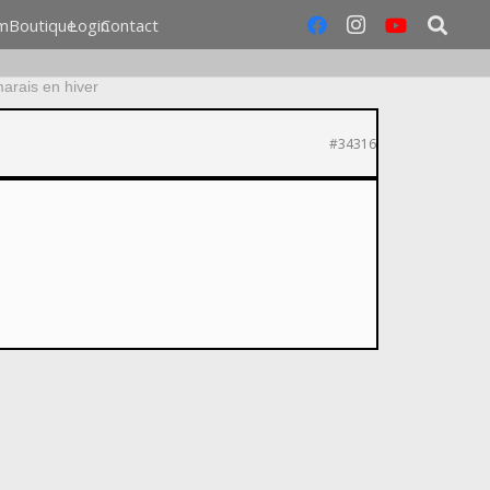
m
Boutique
Login
Contact
arais en hiver
#34316