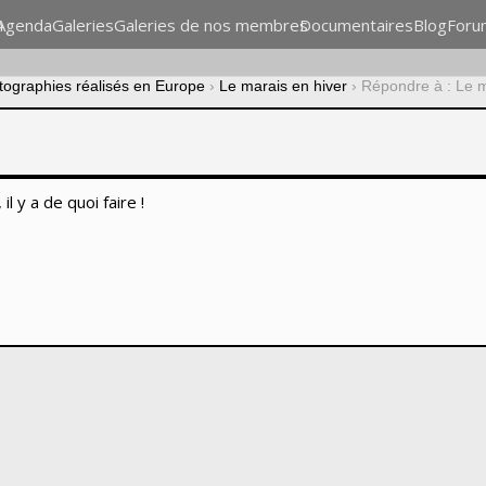
n
Agenda
Galeries
Galeries de nos membres
Documentaires
Blog
Foru
otographies réalisés en Europe
›
Le marais en hiver
›
Répondre à : Le m
l y a de quoi faire !