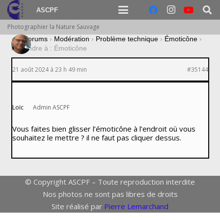
ASCPF
Photographier la Nature Sauvage
›
Forums
›
Modération
›
Problème technique
›
Émoticône
›
Répondre à : Émoticône
21 août 2024 à 23 h 49 min
#35144
Loïc
Admin ASCPF
Vous faites bien glisser l’émoticône à l’endroit où vous
souhaitez le mettre ? il ne faut pas cliquer dessus.
© Copyright ASCPF – Toute reproduction interdite
Nos photos ne sont pas libres de droits
Site réalisé par
Pierre Lemarchand