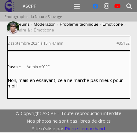
ASCPF
Photographier la Nature Sauvage
›
Forums
›
Modération
›
Problème technique
›
Émoticône
›
Répondre à : Émoticône
2 septembre 2024 à 15 h 47 min
#35182
Pascale
Admin ASCPF
Non, mais en essayant, cela ne marche pas mieux pour
moi !
© Copyright ASCPF – Toute reproduction interdite
Nos photos ne sont pas libres de droits
Site réalisé par
Pierre Lemarchand