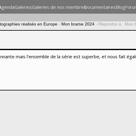
n
Agenda
Galeries
Galeries de nos membres
Documentaires
Blog
Foru
otographies réalisés en Europe
›
Mon brame 2024
›
Répondre à : Mon 
nnante mais l’ensemble de la série est superbe, et nous fait éga