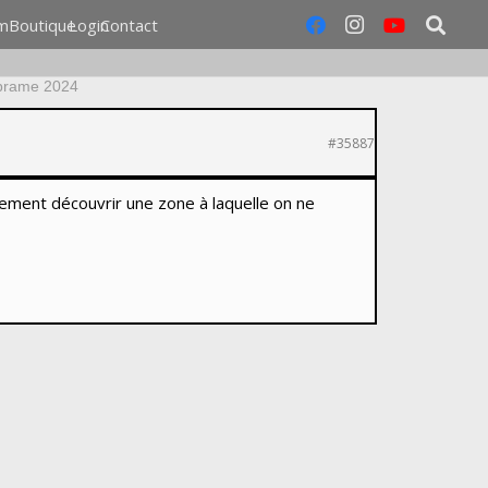
m
Boutique
Login
Contact
brame 2024
#35887
lement découvrir une zone à laquelle on ne