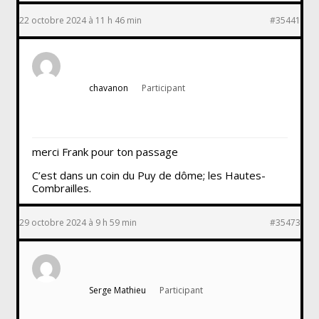
22 octobre 2024 à 11 h 46 min
#35441
chavanon
Participant
merci Frank pour ton passage
C’est dans un coin du Puy de dôme; les Hautes-
Combrailles.
29 octobre 2024 à 9 h 59 min
#35473
Serge Mathieu
Participant