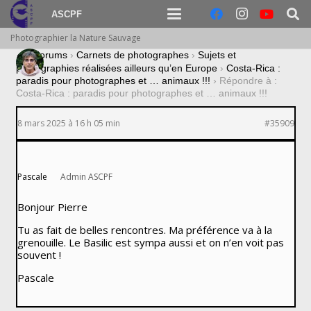
ASCPF
Photographier la Nature Sauvage
›
Forums
›
Carnets de photographes
›
Sujets et
photographies réalisées ailleurs qu’en Europe
›
Costa-Rica :
paradis pour photographes et … animaux !!!
›
Répondre à :
Costa-Rica : paradis pour photographes et … animaux !!!
8 mars 2025 à 16 h 05 min
#35909
Pascale
Admin ASCPF
Bonjour Pierre
Tu as fait de belles rencontres. Ma préférence va à la
grenouille. Le Basilic est sympa aussi et on n’en voit pas
souvent !
Pascale