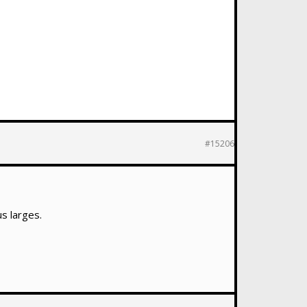
#15206
s larges.