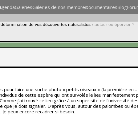
n
Agenda
Galeries
Galeries de nos membres
Documentaires
Blog
Foru
étermination de vos découvertes naturalistes
›
autour ou épervier ?
s pour faire une sortie photo « petits oiseaux » (la première en… 
ndividus de cette espère qui ont survolés le lieu manifestement
 Comme j’ai trouvé ce lieu grâce à un super site de l’université d
ce que je dois signaler. D’après vous, autour des palombes ou éperv
i. Je peux encore recadrer si besoin.