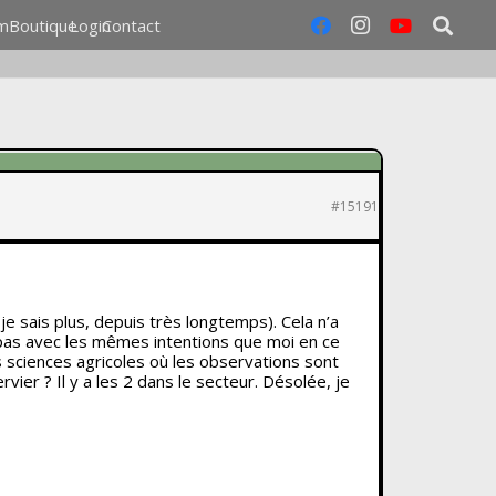
m
Boutique
Login
Contact
#15191
je sais plus, depuis très longtemps). Cela n’a
 pas avec les mêmes intentions que moi en ce
es sciences agricoles où les observations sont
ier ? Il y a les 2 dans le secteur. Désolée, je