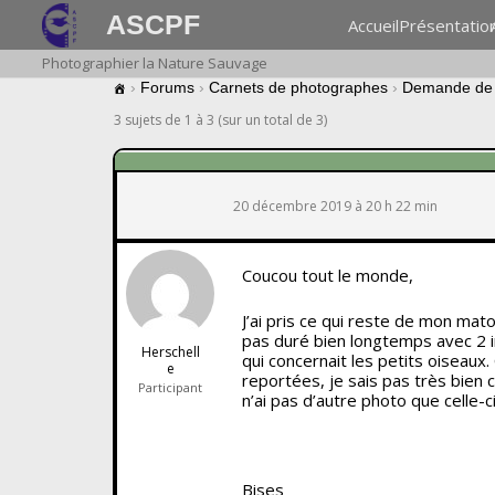
ASCPF
Accueil
Présentatio
Photographier la Nature Sauvage
›
Forums
›
Carnets de photographes
›
Demande de d
3 sujets de 1 à 3 (sur un total de 3)
20 décembre 2019 à 20 h 22 min
Coucou tout le monde,
J’ai pris ce qui reste de mon mato
pas duré bien longtemps avec 2 i
Herschell
qui concernait les petits oiseaux.
e
reportées, je sais pas très bien 
Participant
n’ai pas d’autre photo que celle-c
Bises