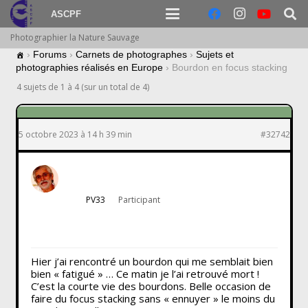
ASCPF
Photographier la Nature Sauvage
›
Forums
›
Carnets de photographes
›
Sujets et
photographies réalisés en Europe
›
Bourdon en focus stacking
4 sujets de 1 à 4 (sur un total de 4)
5 octobre 2023 à 14 h 39 min
#32742
PV33
Participant
Hier j’ai rencontré un bourdon qui me semblait bien
bien « fatigué » … Ce matin je l’ai retrouvé mort !
C’est la courte vie des bourdons. Belle occasion de
faire du focus stacking sans « ennuyer » le moins du