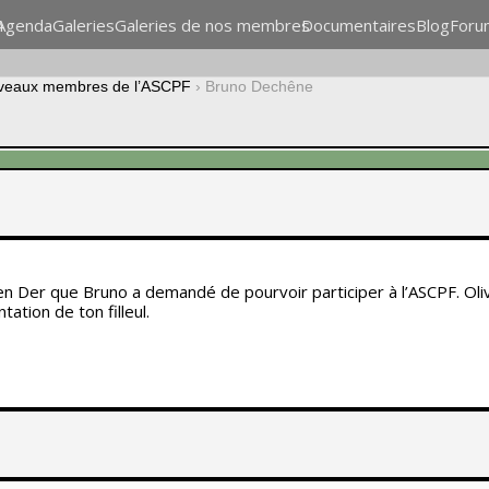
n
Agenda
Galeries
Galeries de nos membres
Documentaires
Blog
Foru
veaux membres de l’ASCPF
›
Bruno Dechêne
 en Der que Bruno a demandé de pourvoir participer à l’ASCPF. Oli
ation de ton filleul.