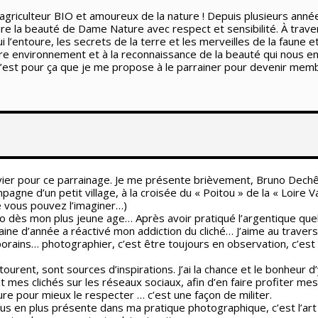
iculteur BIO et amoureux de la nature ! Depuis plusieurs années, 
e la beauté de Dame Nature avec respect et sensibilité. À traver
i l’entoure, les secrets de la terre et les merveilles de la faune e
re environnement et à la reconnaissance de la beauté qui nous en
est pour ça que je me propose à le parrainer pour devenir membr
ivier pour ce parrainage. Je me présente brièvement, Bruno Dech
agne d’un petit village, à la croisée du « Poitou » de la « Loire Va
e vous pouvez l’imaginer…)
hoto dès mon plus jeune age… Après avoir pratiqué l’argentique qu
aine d’année a réactivé mon addiction du cliché… J’aime au travers
ins… photographier, c’est être toujours en observation, c’est 
ourent, sont sources d’inspirations. J’ai la chance et le bonheur 
t mes clichés sur les réseaux sociaux, afin d’en faire profiter mes
ure pour mieux le respecter … c’est une façon de militer.
us en plus présente dans ma pratique photographique, c’est l’art 