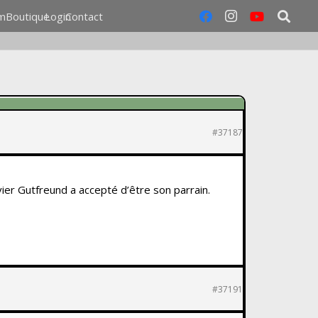
m
Boutique
Login
Contact
#37187
vier Gutfreund a accepté d’être son parrain.
#37191