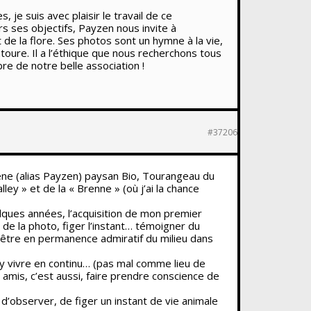
je suis avec plaisir le travail de ce
s ses objectifs, Payzen nous invite à
t de la flore. Ses photos sont un hymne à la vie,
toure. Il a l’éthique que nous recherchons tous
e de notre belle association !
#37206
êne (alias Payzen) paysan Bio, Tourangeau du
lley » et de la « Brenne » (où j’ai la chance
elques années, l’acquisition de mon premier
 de la photo, figer l’instant… témoigner du
être en permanence admiratif du milieu dans
d’y vivre en continu… (pas mal comme lieu de
 amis, c’est aussi, faire prendre conscience de
d’observer, de figer un instant de vie animale