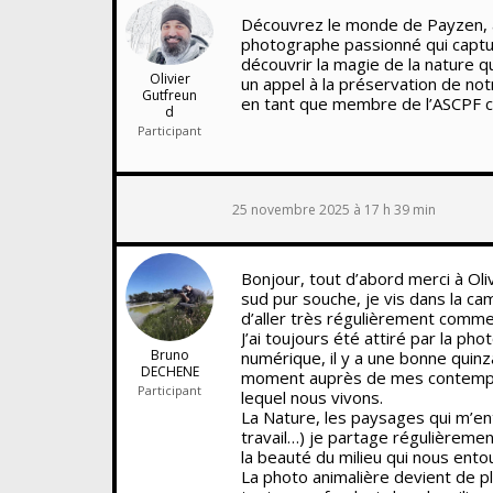
Découvrez le monde de Payzen, agr
photographe passionné qui captur
découvrir la magie de la nature qu
Olivier
un appel à la préservation de not
Gutfreun
en tant que membre de l’ASCPF c’
d
Participant
25 novembre 2025 à 17 h 39 min
Bonjour, tout d’abord merci à Ol
sud pur souche, je vis dans la camp
d’aller très régulièrement comm
J’ai toujours été attiré par la p
Bruno
numérique, il y a une bonne quinz
DECHENE
moment auprès de mes contempora
Participant
lequel nous vivons.
La Nature, les paysages qui m’ent
travail…) je partage régulièremen
la beauté du milieu qui nous ento
La photo animalière devient de pl