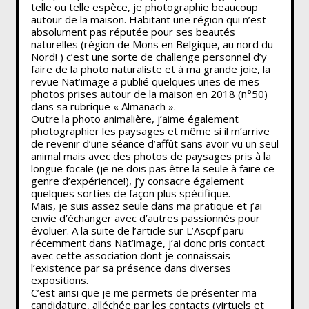
telle ou telle espèce, je photographie beaucoup
autour de la maison. Habitant une région qui n’est
absolument pas réputée pour ses beautés
naturelles (région de Mons en Belgique, au nord du
Nord! ) c’est une sorte de challenge personnel d’y
faire de la photo naturaliste et à ma grande joie, la
revue Nat’image a publié quelques unes de mes
photos prises autour de la maison en 2018 (n°50)
dans sa rubrique « Almanach ».
Outre la photo animalière, j’aime également
photographier les paysages et même si il m’arrive
de revenir d’une séance d’affût sans avoir vu un seul
animal mais avec des photos de paysages pris à la
longue focale (je ne dois pas être la seule à faire ce
genre d’expérience!), j’y consacre également
quelques sorties de façon plus spécifique.
Mais, je suis assez seule dans ma pratique et j’ai
envie d’échanger avec d’autres passionnés pour
évoluer. A la suite de l’article sur L’Ascpf paru
récemment dans Nat’image, j’ai donc pris contact
avec cette association dont je connaissais
l’existence par sa présence dans diverses
expositions.
C’est ainsi que je me permets de présenter ma
candidature, alléchée par les contacts (virtuels et