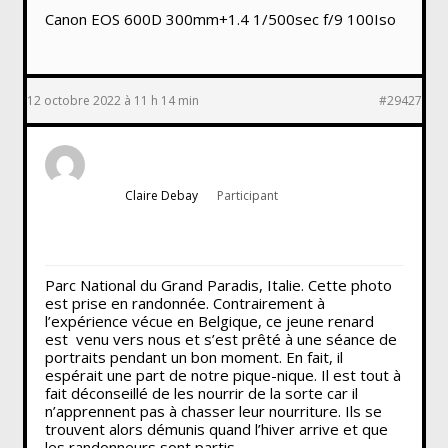
Canon EOS 600D 300mm+1.4 1/500sec f/9 100Iso
12 octobre 2022 à 11 h 14 min
#29427
Claire Debay
Participant
Parc National du Grand Paradis, Italie. Cette photo
est prise en randonnée. Contrairement à
l’expérience vécue en Belgique, ce jeune renard
est venu vers nous et s’est prêté à une séance de
portraits pendant un bon moment. En fait, il
espérait une part de notre pique-nique. Il est tout à
fait déconseillé de les nourrir de la sorte car il
n’apprennent pas à chasser leur nourriture. Ils se
trouvent alors démunis quand l’hiver arrive et que
les randonneurs sont partis.