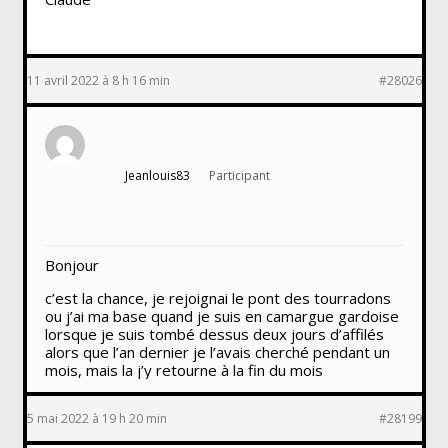
11 avril 2022 à 8 h 16 min
#28026
Jeanlouis83
Participant
Bonjour
c’est la chance, je rejoignai le pont des tourradons
ou j’ai ma base quand je suis en camargue gardoise
lorsque je suis tombé dessus deux jours d’affilés
alors que l’an dernier je l’avais cherché pendant un
mois, mais la j’y retourne à la fin du mois
5 mai 2022 à 19 h 20 min
#28199