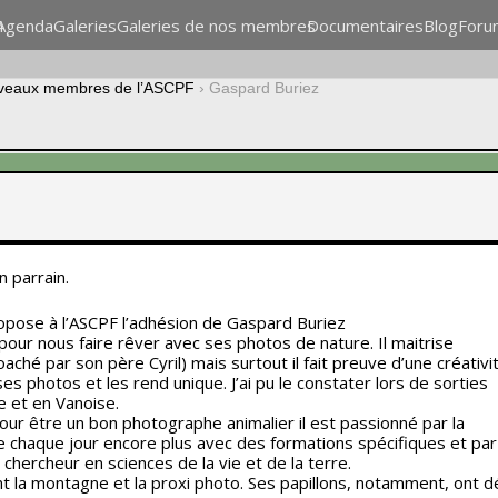
n
Agenda
Galeries
Galeries de nos membres
Documentaires
Blog
Foru
veaux membres de l’ASCPF
›
Gaspard Buriez
 parrain.
ropose à l’ASCPF l’adhésion de Gaspard Buriez
 pour nous faire rêver avec ses photos de nature. Il maitrise
aché par son père Cyril) mais surtout il fait preuve d’une créativi
 ses photos et les rend unique. J’ai pu le constater lors de sorties
 et en Vanoise.
pour être un bon photographe animalier il est passionné par la
re chaque jour encore plus avec des formations spécifiques et par
chercheur en sciences de la vie et de la terre.
t la montagne et la proxi photo. Ses papillons, notamment, ont d