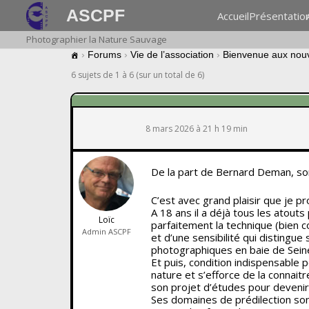
ASCPF
Accueil
Présentatio
Photographier la Nature Sauvage
›
Forums
›
Vie de l’association
›
Bienvenue aux nou
6 sujets de 1 à 6 (sur un total de 6)
8 mars 2026 à 21 h 19 min
De la part de Bernard Deman, son
C’est avec grand plaisir que je p
A 18 ans il a déjà tous les atouts
Loïc
parfaitement la technique (bien co
Admin ASCPF
et d’une sensibilité qui distingue
photographiques en baie de Seine
Et puis, condition indispensable 
nature et s’efforce de la connait
son projet d’études pour devenir 
Ses domaines de prédilection son