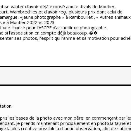
 se vanter d’avoir déjà exposé aux festivals de Montier,
urt, Wambrechies et d’avoir reçu plusieurs prix dont celui de
 Camargue, «Jeune photographe » à Rambouillet , « Autres animaux
s » à Montier 2022 et 2023.
une chance pour l’ASCPF d’accueillir un photographe
e si l’association en compte déjà beaucoup. ��
enter ses photos, l’esprit qui l’anime et sa motivation pour adhé
ation.
i appris les bases de la photo avec mon père, en commençant par l
dant, je prends maintenant principalement en photo la faune et fl
image la plus créative possible à chaque observation, afin de subl