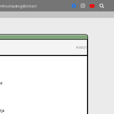
m
Boutique
Login
Contact
#38621
té
éjà