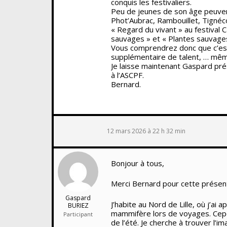
conquis les festivaliers.
Peu de jeunes de son âge peuvent
Phot’Aubrac, Rambouillet, Tignéco
« Regard du vivant » au festival
sauvages » et « Plantes sauvage
Vous comprendrez donc que c’est 
supplémentaire de talent, … mêm
Je laisse maintenant Gaspard prés
à l’ASCPF.
Bernard.
12 mars 2026 à 22 h 32 min
Bonjour à tous,
Merci Bernard pour cette présent
Gaspard
J’habite au Nord de Lille, où j’a
BURIEZ
mammifère lors de voyages. Cepen
Participant
de l’été. Je cherche à trouver l’