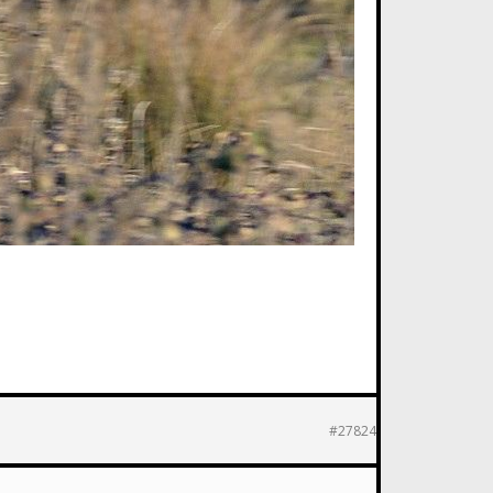
#27824