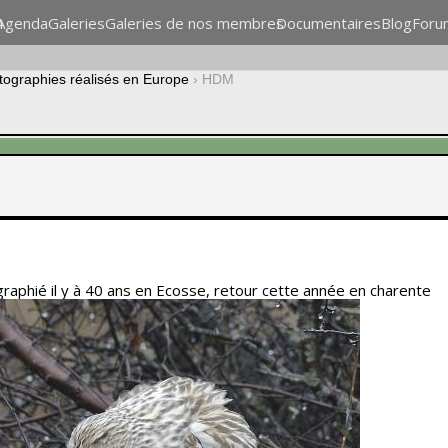
n
Agenda
Galeries
Galeries de nos membres
Documentaires
Blog
Foru
otographies réalisés en Europe
›
HDM
graphié il y à 40 ans en Ecosse, retour cette année en charente