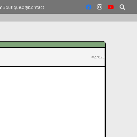
m
Boutique
Login
Contact
#27823