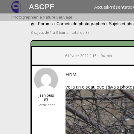
ASCPF
Accueil
Présentatio
Photographier la Nature Sauvage
›
Forums
›
Carnets de photographes
›
Sujets et ph
3 sujets de 1 à 3 (sur un total de 3)
16 février 2022 à 15 h 04 min
HDM
voila un oiseau que j’&vais photo
Jeanlouis
83
Participant