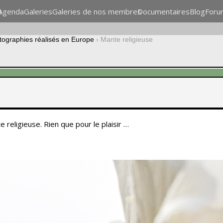
n
Agenda
Galeries
Galeries de nos membres
Documentaires
Blog
Foru
otographies réalisés en Europe
›
Mante religieuse
 religieuse. Rien que pour le plaisir …