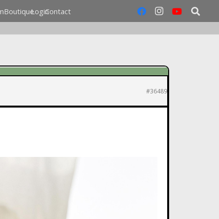
m
Boutique
Login
Contact
#36489