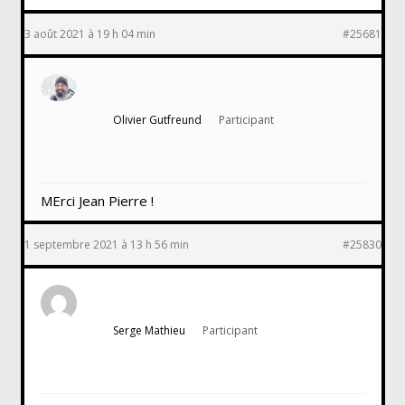
3 août 2021 à 19 h 04 min
#25681
Olivier Gutfreund
Participant
MErci Jean Pierre !
1 septembre 2021 à 13 h 56 min
#25830
Serge Mathieu
Participant