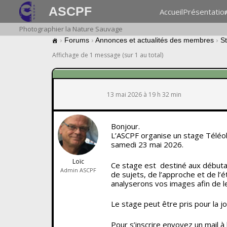
ASCPF
Accueil
Présentatio
Photographier la Nature Sauvage
›
Forums
›
Annonces et actualités des membres
›
S
Affichage de 1 message (sur 1 au total)
13 mai 2026 à 19 h 32 min
Bonjour.
L’ASCPF organise un stage Téléob
samedi 23 mai 2026.
Loïc
Ce stage est destiné aux débuta
Admin ASCPF
de sujets, de l’approche et de l’
analyserons vos images afin de l
Le stage peut être pris pour la j
Pour s’inscrire envoyez un mail à