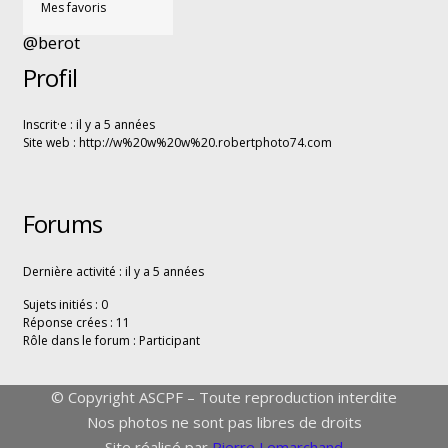
Mes favoris
@berot
Profil
Inscrit·e : il y a 5 années
Site web :
http://w%20w%20w%20.robertphoto74.com
Forums
Dernière activité : il y a 5 années
Sujets initiés : 0
Réponse crées : 11
Rôle dans le forum : Participant
© Copyright ASCPF – Toute reproduction interdite
Nos photos ne sont pas libres de droits
Site réalisé par
Pierre Lemarchand